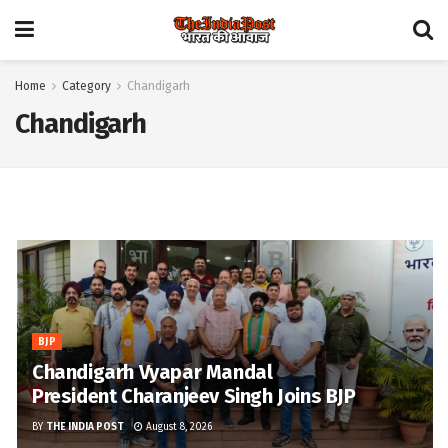
Home
Category
Chandigarh
Chandigarh
BJP
Chandigarh Vyapar Mandal
President Charanjeev Singh Joins BJP
BY
THE INDIA POST
August 8, 2026