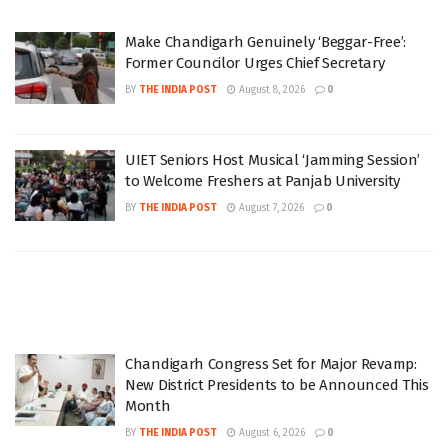
Make Chandigarh Genuinely ‘Beggar-Free’:
Former Councilor Urges Chief Secretary
BY
THE INDIA POST
August 8, 2026
0
UIET Seniors Host Musical ‘Jamming Session’
to Welcome Freshers at Panjab University
BY
THE INDIA POST
August 7, 2026
0
Chandigarh Congress Set for Major Revamp:
New District Presidents to be Announced This
Month
BY
THE INDIA POST
August 6, 2026
0