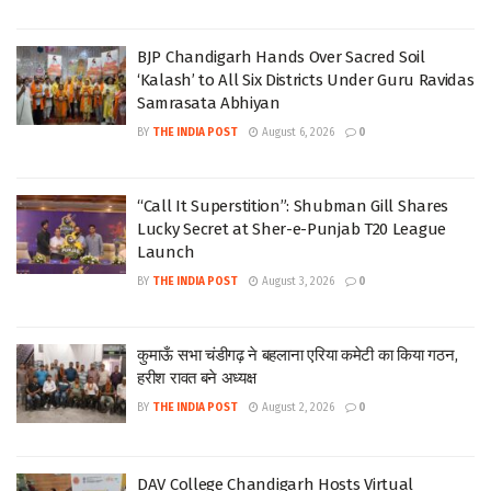
BJP Chandigarh Hands Over Sacred Soil
‘Kalash’ to All Six Districts Under Guru Ravidas
Samrasata Abhiyan
BY
THE INDIA POST
August 6, 2026
0
“Call It Superstition”: Shubman Gill Shares
Lucky Secret at Sher-e-Punjab T20 League
Launch
BY
THE INDIA POST
August 3, 2026
0
कुमाऊँ सभा चंडीगढ़ ने बहलाना एरिया कमेटी का किया गठन,
हरीश रावत बने अध्यक्ष
BY
THE INDIA POST
August 2, 2026
0
DAV College Chandigarh Hosts Virtual