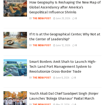
How Geography Is Reshaping the New Map of
Global Ascendancy after America’s
Geopolitical Influence Shrinks
BY
THE INDIA POST
June 29, 2026
0
If It Is at the Geographical Center, Why Not at
the Center of Leadership?
BY
THE INDIA POST
June 12, 2026
0
Smart Borders: Amit Shah to Launch High-
Tech Land Port Management System to
Revolutionize Cross-Border Trade
BY
THE INDIA POST
June 8, 2026
0
Youth Akali Dal Chief Sarabjeet Singh Jhinjer
Launches ‘Bolega Ghanaur’ Paidal March
BY
THE INDIA POST
May 31, 2026
0