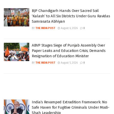
BJP Chandigarh Hands Over Sacred Soil
‘Kalash’ to All Six Districts Under Guru Ravidas
Samrasata Abhiyan
BY
THE INDIA POST
August 6, 2026
0
ABVP Stages Siege of Punjab Assembly Over
Paper Leaks and Education Crisis; Demands
Resignation of Education Minister
BY
THE INDIA POST
August 5, 2026
0
India’s Revamped Extradition Framework: No
Safe Haven for Fugitive Criminals Under Modi-
Shah Leadership