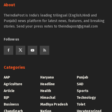
About
TheIndiaPost is India’s leading trilingual (English,Hindi and
Punjabi) news platform for latest news, features, and breaking
stories. Send your press notes to theindiapost@gmail.com
Follow us
Categories
AAP
Haryana
Punjab
Agriculture
Headline
SAD
Article
Health
Sports
BJP
Himachal
Technology
Business
Madhya Pradesh
Tolet
Chandigarh
Nation
Uncategorized