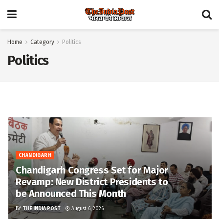
Home
Category
Politics
Politics
CHANDIGARH
Chandigarh Congress Set for Major
Revamp: New District Presidents to
be Announced This Month
BY
THE INDIA POST
August 6, 2026