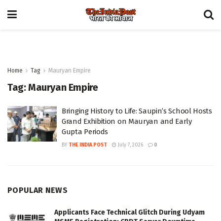
Home
Tag
Mauryan Empire
Tag:
Mauryan Empire
Bringing History to Life: Saupin’s School Hosts
Grand Exhibition on Mauryan and Early
Gupta Periods
BY
THE INDIA POST
July 7, 2026
0
POPULAR NEWS
Applicants Face Technical Glitch During Udyam