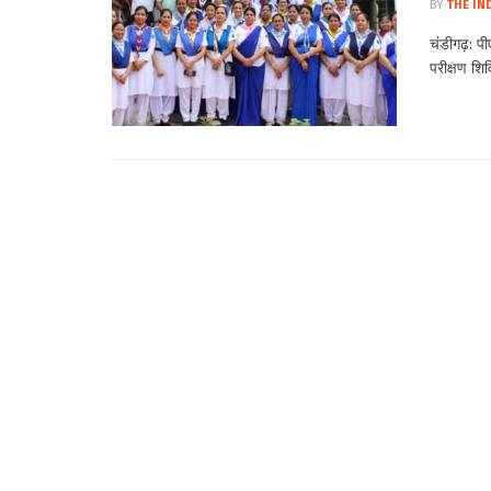
BY
THE IN
चंडीगढ़: पी
परीक्षण शि