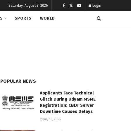
Saturday, August 8, 2026
Login
CS
SPORTS
WORLD
POPULAR NEWS
Applicants Face Technical
Glitch During Udyam MSME
Registration; CBDT Server
Downtime Causes Delays
July 15, 2025