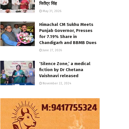
जितेंद्र सिंह
May 31, 2026
Himachal CM Sukhu Meets
Punjab Governor, Presses
for 7.19% Share in
Chandigarh and BBMB Dues
June 27, 2026
‘Silence Zone,’ a medical
fiction by Dr Chetana
Vaishnavi released
November 22, 2024