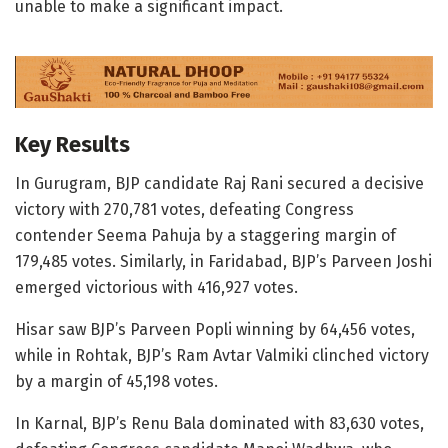
unable to make a significant impact.
Key Results
In Gurugram, BJP candidate Raj Rani secured a decisive
victory with 270,781 votes, defeating Congress
contender Seema Pahuja by a staggering margin of
179,485 votes. Similarly, in Faridabad, BJP’s Parveen Joshi
emerged victorious with 416,927 votes.
Hisar saw BJP’s Parveen Popli winning by 64,456 votes,
while in Rohtak, BJP’s Ram Avtar Valmiki clinched victory
by a margin of 45,198 votes.
In Karnal, BJP’s Renu Bala dominated with 83,630 votes,