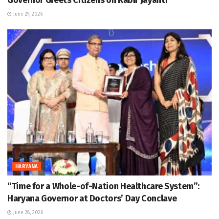
Governor Greets Citizens on Kabir Jayanti
June 29, 2026
HARYANA
“Time for a Whole-of-Nation Healthcare System”:
Haryana Governor at Doctors’ Day Conclave
June 28, 2026