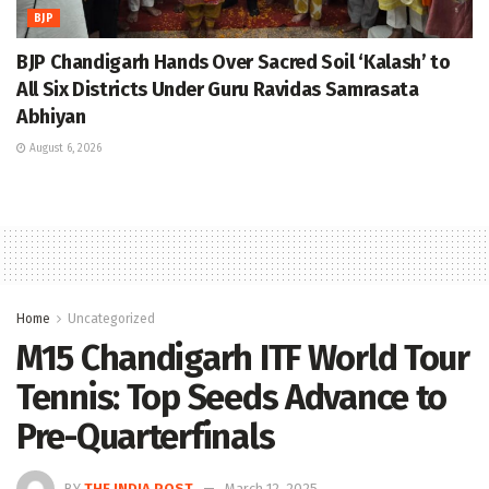
BJP
BJP Chandigarh Hands Over Sacred Soil ‘Kalash’ to
All Six Districts Under Guru Ravidas Samrasata
Abhiyan
August 6, 2026
Home
Uncategorized
M15 Chandigarh ITF World Tour
Tennis: Top Seeds Advance to
Pre-Quarterfinals
BY
THE INDIA POST
March 12, 2025