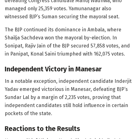
defeating Congress candidate Manoj Wadhwa, who
managed only 25,359 votes. Yamunanagar also
witnessed BJP’s Suman securing the mayoral seat.
The BJP continued its dominance in Ambala, where
Shailja Sachdeva won the mayoral by-election. In
Sonipat, Rajiv Jain of the BJP secured 57,858 votes, and
in Panipat, Konal Saini triumphed with 162,075 votes.
Independent Victory in Manesar
In a notable exception, independent candidate Inderjit
Yadav emerged victorious in Manesar, defeating BJP’s
Sundar Lal by a margin of 2,235 votes, proving that
independent candidates still hold influence in certain
pockets of the state.
Reactions to the Results