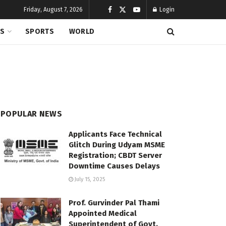
Friday, August 7, 2026
Login
CS
SPORTS
WORLD
POPULAR NEWS
Applicants Face Technical
Glitch During Udyam MSME
Registration; CBDT Server
Downtime Causes Delays
July 15, 2025
Prof. Gurvinder Pal Thami
Appointed Medical
Superintendent of Govt.