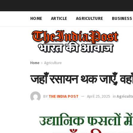
HOME
ARTICLE
AGRICULTURE
BUSINESS
Home
Agriculture
जहाँ रसायन थक जाएँ, वहा
BY
THE INDIA POST
April 25, 2025
in
Agricult