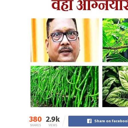
380
2.9k
Share on Faceboo
SHARES
VIEWS