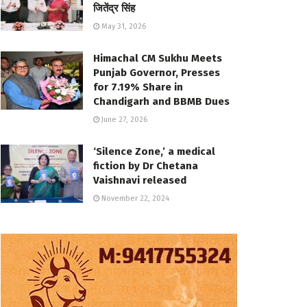
जितेंद्र सिंह
May 31, 2026
Himachal CM Sukhu Meets
Punjab Governor, Presses
for 7.19% Share in
Chandigarh and BBMB Dues
June 27, 2026
‘Silence Zone,’ a medical
fiction by Dr Chetana
Vaishnavi released
November 22, 2024