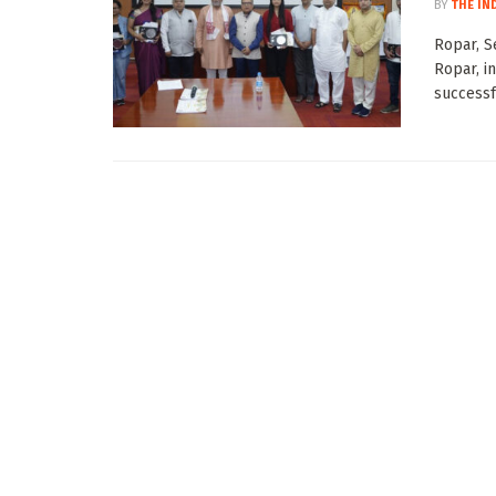
BY
THE IN
Ropar, S
Ropar, i
successfu