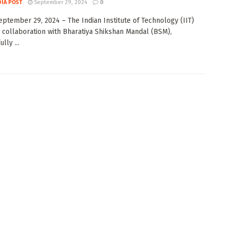
DIA POST
September 29, 2024
0
eptember 29, 2024 – The Indian Institute of Technology (IIT)
n collaboration with Bharatiya Shikshan Mandal (BSM),
lly ...