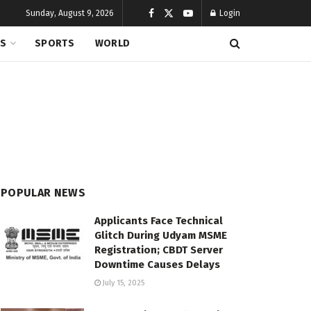
Sunday, August 9, 2026
Login
CS
SPORTS
WORLD
POPULAR NEWS
Applicants Face Technical
Glitch During Udyam MSME
Registration; CBDT Server
Downtime Causes Delays
July 15, 2025