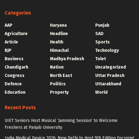
Categories
AAP
Haryana
Punjab
Agriculture
Headline
SAD
Article
Health
Sports
BJP
Himachal
Technology
Business
Madhya Pradesh
Tolet
Chandigarh
Nation
Uncategorized
Congress
North East
Uttar Pradesh
Defence
Politics
Uttarakhand
Education
Property
World
Recent Posts
UIET Seniors Host Musical ‘Jamming Session’ to Welcome
Freshers at Panjab University
India Medical Device 2026: New Delhi to Host 9th Edition Focusing