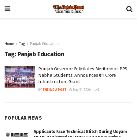
Home
Tag
Panjab Education
Tag:
Panjab Education
Punjab Governor Felicitates Meritorious PPS
Nabha Students; Announces ₹6.1 Crore
Infrastructure Grant
BY
THE INDIA POST
May 31, 2026
0
POPULAR NEWS
Applicants Face Technical Glitch During Udyam