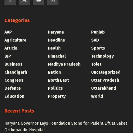
Categories
AAP
Haryana
Punjab
Agriculture
Headline
SAD
Article
Health
Sports
BJP
Himachal
Technology
Business
Madhya Pradesh
Tolet
Chandigarh
Nation
Uncategorized
Congress
North East
Uttar Pradesh
Defence
Politics
Uttarakhand
Education
Property
World
Recent Posts
Haryana Governor Lays Foundation Stone for Patient Lift at Saket
Orthopaedic Hospital