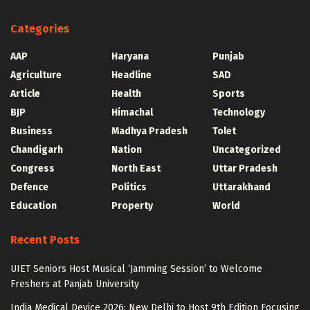
Categories
AAP
Haryana
Punjab
Agriculture
Headline
SAD
Article
Health
Sports
BJP
Himachal
Technology
Business
Madhya Pradesh
Tolet
Chandigarh
Nation
Uncategorized
Congress
North East
Uttar Pradesh
Defence
Politics
Uttarakhand
Education
Property
World
Recent Posts
UIET Seniors Host Musical ‘Jamming Session’ to Welcome
Freshers at Panjab University
India Medical Device 2026: New Delhi to Host 9th Edition Focusing