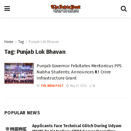
Home
Tag
Punjab Lok Bhavan
Tag:
Punjab Lok Bhavan
Punjab Governor Felicitates Meritorious PPS
Nabha Students; Announces ₹6.1 Crore
Infrastructure Grant
BY
THE INDIA POST
May 31, 2026
0
POPULAR NEWS
Applicants Face Technical Glitch During Udyam