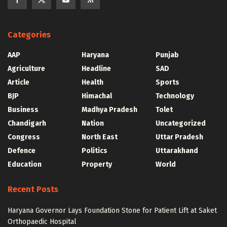
Categories
AAP
Haryana
Punjab
Agriculture
Headline
SAD
Article
Health
Sports
BJP
Himachal
Technology
Business
Madhya Pradesh
Tolet
Chandigarh
Nation
Uncategorized
Congress
North East
Uttar Pradesh
Defence
Politics
Uttarakhand
Education
Property
World
Recent Posts
Haryana Governor Lays Foundation Stone for Patient Lift at Saket
Orthopaedic Hospital