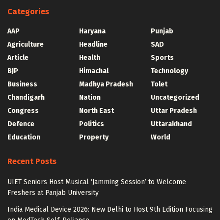
Categories
AAP
Haryana
Punjab
Agriculture
Headline
SAD
Article
Health
Sports
BJP
Himachal
Technology
Business
Madhya Pradesh
Tolet
Chandigarh
Nation
Uncategorized
Congress
North East
Uttar Pradesh
Defence
Politics
Uttarakhand
Education
Property
World
Recent Posts
UIET Seniors Host Musical ‘Jamming Session’ to Welcome
Freshers at Panjab University
India Medical Device 2026: New Delhi to Host 9th Edition Focusing