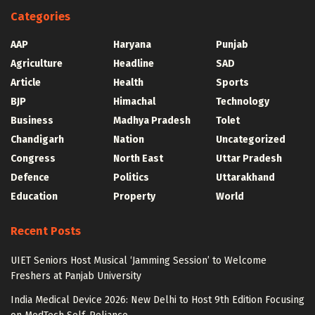
Categories
AAP
Haryana
Punjab
Agriculture
Headline
SAD
Article
Health
Sports
BJP
Himachal
Technology
Business
Madhya Pradesh
Tolet
Chandigarh
Nation
Uncategorized
Congress
North East
Uttar Pradesh
Defence
Politics
Uttarakhand
Education
Property
World
Recent Posts
UIET Seniors Host Musical ‘Jamming Session’ to Welcome
Freshers at Panjab University
India Medical Device 2026: New Delhi to Host 9th Edition Focusing