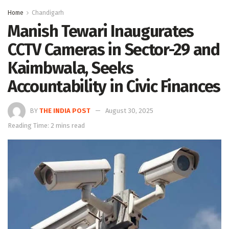
Home
Chandigarh
Manish Tewari Inaugurates
CCTV Cameras in Sector-29 and
Kaimbwala, Seeks
Accountability in Civic Finances
BY
THE INDIA POST
August 30, 2025
Reading Time: 2 mins read