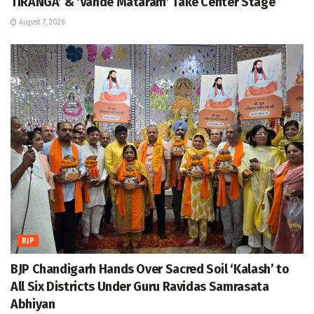
TIRANGA’ & ‘Vande Mataram’ Take Center Stage
August 7, 2026
BJP
BJP Chandigarh Hands Over Sacred Soil ‘Kalash’ to
All Six Districts Under Guru Ravidas Samrasata
Abhiyan