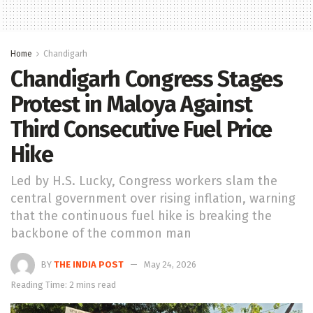
Home
Chandigarh
Chandigarh Congress Stages
Protest in Maloya Against
Third Consecutive Fuel Price
Hike
Led by H.S. Lucky, Congress workers slam the
central government over rising inflation, warning
that the continuous fuel hike is breaking the
backbone of the common man
BY
THE INDIA POST
May 24, 2026
Reading Time: 2 mins read