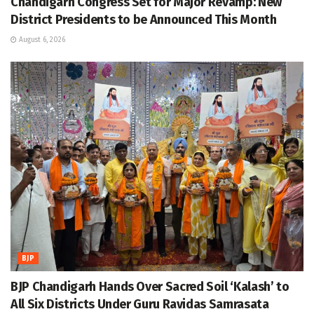
Chandigarh Congress Set for Major Revamp: New
District Presidents to be Announced This Month
August 6, 2026
BJP
BJP Chandigarh Hands Over Sacred Soil ‘Kalash’ to
All Six Districts Under Guru Ravidas Samrasata