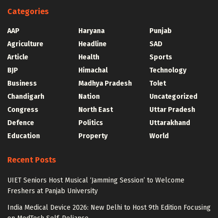
Categories
AAP
Haryana
Punjab
Agriculture
Headline
SAD
Article
Health
Sports
BJP
Himachal
Technology
Business
Madhya Pradesh
Tolet
Chandigarh
Nation
Uncategorized
Congress
North East
Uttar Pradesh
Defence
Politics
Uttarakhand
Education
Property
World
Recent Posts
UIET Seniors Host Musical ‘Jamming Session’ to Welcome
Freshers at Panjab University
India Medical Device 2026: New Delhi to Host 9th Edition Focusing