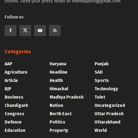
stories. Send your press notes to theindiapost@gmail.com
Follow us
Categories
AAP
Haryana
Punjab
Agriculture
Headline
SAD
Article
Health
Sports
BJP
Himachal
Technology
Business
Madhya Pradesh
Tolet
Chandigarh
Nation
Uncategorized
Congress
North East
Uttar Pradesh
Defence
Politics
Uttarakhand
Education
Property
World