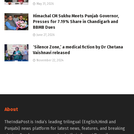
May 31, 2026
Himachal CM Sukhu Meets Punjab Governor,
Presses for 7.19% Share in Chandigarh and
BBMB Dues
June 27, 2026
‘Silence Zone,’ a medical fiction by Dr Chetana
Vaishnavi released
November 22, 2024
About
TheIndiaPost is India’s leading trilingual (English,Hindi and
Punjabi) news platform for latest news, features, and breaking