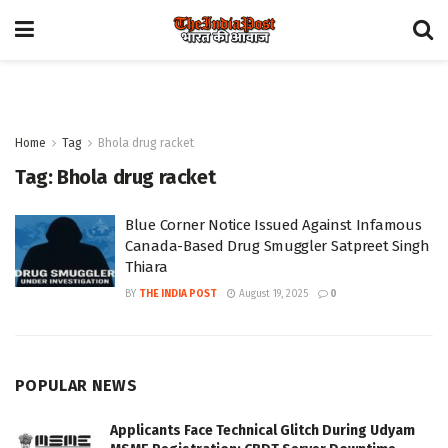
Home
Tag
Bhola drug racket
Tag:
Bhola drug racket
Blue Corner Notice Issued Against Infamous
Canada-Based Drug Smuggler Satpreet Singh
Thiara
BY
THE INDIA POST
August 19, 2025
0
POPULAR NEWS
Applicants Face Technical Glitch During Udyam