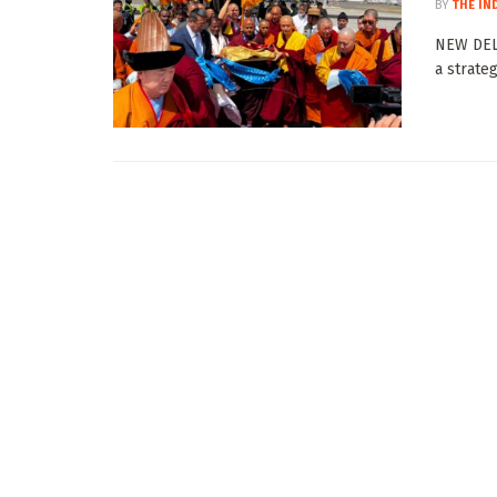
BY
THE IN
NEW DELH
a strateg