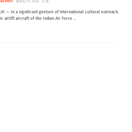
DIA POST
May 31, 2026
0
I — In a significant gesture of international cultural outreach,
ic airlift aircraft of the Indian Air Force ...