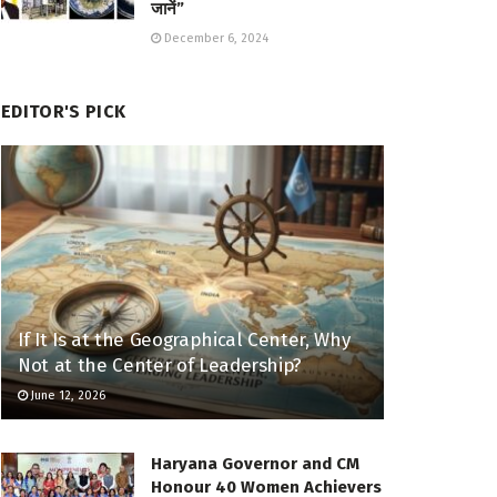
जानें”
December 6, 2024
EDITOR'S PICK
If It Is at the Geographical Center, Why
Not at the Center of Leadership?
June 12, 2026
Haryana Governor and CM
Honour 40 Women Achievers