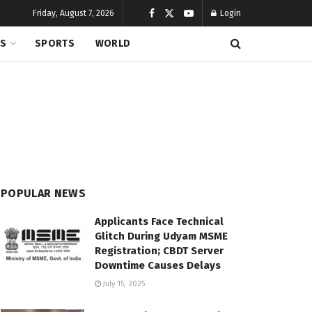
Friday, August 7, 2026
Login
CS
SPORTS
WORLD
POPULAR NEWS
Applicants Face Technical
Glitch During Udyam MSME
Registration; CBDT Server
Downtime Causes Delays
July 15, 2025