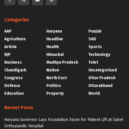
Categories
AAP
Haryana
Punjab
Agriculture
Headline
SAD
Article
Health
Sports
BJP
Himachal
Technology
Business
Madhya Pradesh
Tolet
Chandigarh
Nation
Uncategorized
Congress
North East
Uttar Pradesh
Defence
Politics
Uttarakhand
Education
Property
World
Recent Posts
Haryana Governor Lays Foundation Stone for Patient Lift at Saket
Orthopaedic Hospital