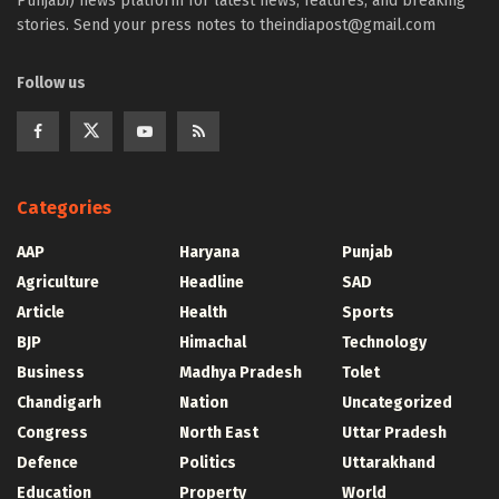
Punjabi) news platform for latest news, features, and breaking
stories. Send your press notes to theindiapost@gmail.com
Follow us
Categories
AAP
Haryana
Punjab
Agriculture
Headline
SAD
Article
Health
Sports
BJP
Himachal
Technology
Business
Madhya Pradesh
Tolet
Chandigarh
Nation
Uncategorized
Congress
North East
Uttar Pradesh
Defence
Politics
Uttarakhand
Education
Property
World