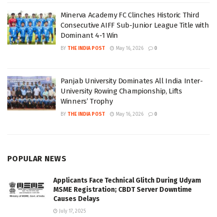
Minerva Academy FC Clinches Historic Third
Consecutive AIFF Sub-Junior League Title with
Dominant 4-1 Win
BY
THE INDIA POST
May 16, 2026
0
Panjab University Dominates All India Inter-
University Rowing Championship, Lifts
Winners’ Trophy
BY
THE INDIA POST
May 16, 2026
0
POPULAR NEWS
Applicants Face Technical Glitch During Udyam
MSME Registration; CBDT Server Downtime
Causes Delays
July 17, 2025