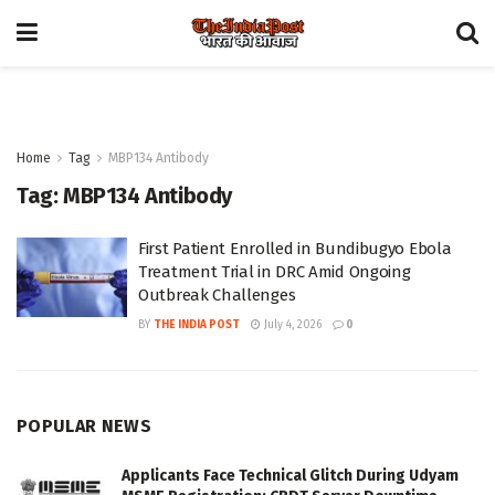
Home
Tag
MBP134 Antibody
Tag:
MBP134 Antibody
First Patient Enrolled in Bundibugyo Ebola
Treatment Trial in DRC Amid Ongoing
Outbreak Challenges
BY
THE INDIA POST
July 4, 2026
0
POPULAR NEWS
Applicants Face Technical Glitch During Udyam