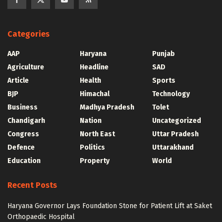
Categories
AAP
Haryana
Punjab
Agriculture
Headline
SAD
Article
Health
Sports
BJP
Himachal
Technology
Business
Madhya Pradesh
Tolet
Chandigarh
Nation
Uncategorized
Congress
North East
Uttar Pradesh
Defence
Politics
Uttarakhand
Education
Property
World
Recent Posts
Haryana Governor Lays Foundation Stone for Patient Lift at Saket
Orthopaedic Hospital