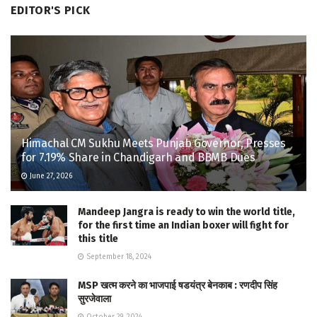
EDITOR'S PICK
Himachal CM Sukhu Meets Punjab Governor, Presses
for 7.19% Share in Chandigarh and BBMB Dues
June 27, 2026
Mandeep Jangra is ready to win the world title,
for the first time an Indian boxer will fight for
this title
September 18, 2024
MSP खत्म करने का भाजपाई षडयंत्र बेनकाब : रणदीप सिंह
सुरजेवाला
October 29, 2024