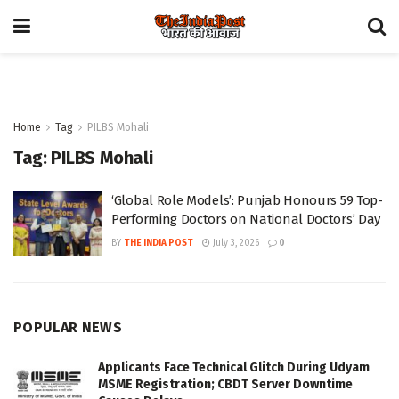
Home
Tag
PILBS Mohali
Tag:
PILBS Mohali
‘Global Role Models’: Punjab Honours 59 Top-
Performing Doctors on National Doctors’ Day
BY
THE INDIA POST
July 3, 2026
0
POPULAR NEWS
Applicants Face Technical Glitch During Udyam
MSME Registration; CBDT Server Downtime