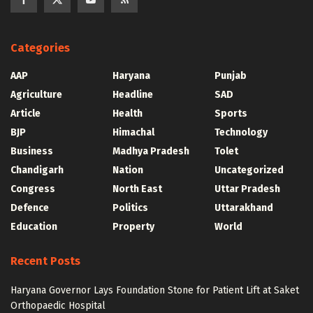
Categories
AAP
Haryana
Punjab
Agriculture
Headline
SAD
Article
Health
Sports
BJP
Himachal
Technology
Business
Madhya Pradesh
Tolet
Chandigarh
Nation
Uncategorized
Congress
North East
Uttar Pradesh
Defence
Politics
Uttarakhand
Education
Property
World
Recent Posts
Haryana Governor Lays Foundation Stone for Patient Lift at Saket
Orthopaedic Hospital