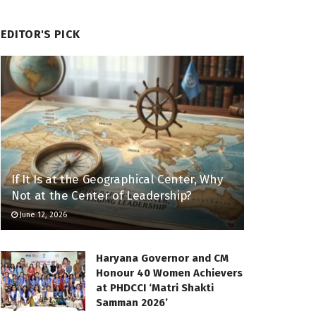
EDITOR'S PICK
If It Is at the Geographical Center, Why
Not at the Center of Leadership?
June 12, 2026
Haryana Governor and CM
Honour 40 Women Achievers
at PHDCCI ‘Matri Shakti
Samman 2026’