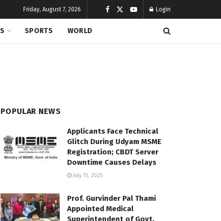
Friday, August 7, 2026
Login
CS
SPORTS
WORLD
POPULAR NEWS
Applicants Face Technical
Glitch During Udyam MSME
Registration; CBDT Server
Downtime Causes Delays
July 15, 2025
Prof. Gurvinder Pal Thami
Appointed Medical
Superintendent of Govt.