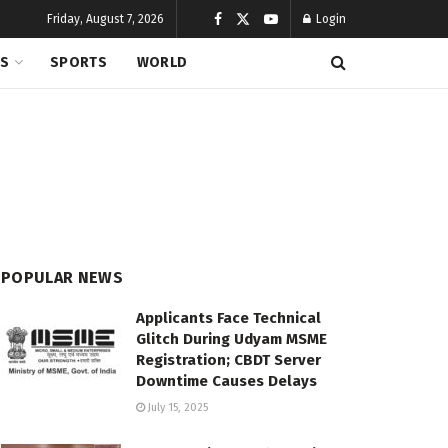
Friday, August 7, 2026
Login
CS
SPORTS
WORLD
POPULAR NEWS
Applicants Face Technical
Glitch During Udyam MSME
Registration; CBDT Server
Downtime Causes Delays
July 15, 2025