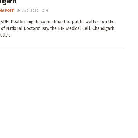
igarh
DIA POST
July 3, 2026
0
RH: Reaffirming its commitment to public welfare on the
 of National Doctors' Day, the BJP Medical Cell, Chandigarh,
lly ...