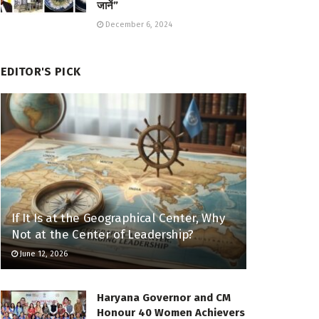
जानें”
December 6, 2024
EDITOR'S PICK
If It Is at the Geographical Center, Why
Not at the Center of Leadership?
June 12, 2026
Haryana Governor and CM
Honour 40 Women Achievers