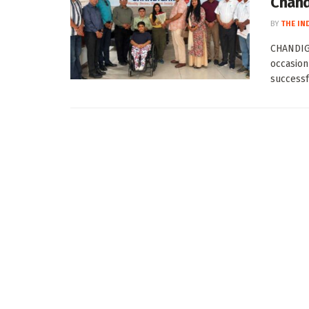
Chand
BY
THE IN
CHANDIGA
occasion
successfu