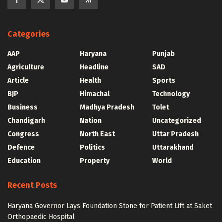
Categories
AAP
Haryana
Punjab
Agriculture
Headline
SAD
Article
Health
Sports
BJP
Himachal
Technology
Business
Madhya Pradesh
Tolet
Chandigarh
Nation
Uncategorized
Congress
North East
Uttar Pradesh
Defence
Politics
Uttarakhand
Education
Property
World
Recent Posts
Haryana Governor Lays Foundation Stone for Patient Lift at Saket
Orthopaedic Hospital