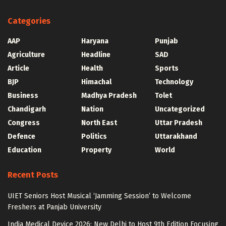
Categories
AAP
Haryana
Punjab
Agriculture
Headline
SAD
Article
Health
Sports
BJP
Himachal
Technology
Business
Madhya Pradesh
Tolet
Chandigarh
Nation
Uncategorized
Congress
North East
Uttar Pradesh
Defence
Politics
Uttarakhand
Education
Property
World
Recent Posts
UIET Seniors Host Musical ‘Jamming Session’ to Welcome
Freshers at Panjab University
India Medical Device 2026: New Delhi to Host 9th Edition Focusing