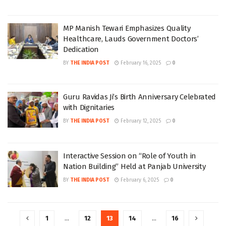
MP Manish Tewari Emphasizes Quality
Healthcare, Lauds Government Doctors’
Dedication
BY
THE INDIA POST
February 16, 2025
0
Guru Ravidas Ji’s Birth Anniversary Celebrated
with Dignitaries
BY
THE INDIA POST
February 12, 2025
0
Interactive Session on “Role of Youth in
Nation Building” Held at Panjab University
BY
THE INDIA POST
February 6, 2025
0
1
…
12
13
14
…
16