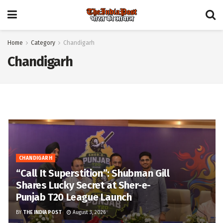
Home
Category
Chandigarh
Chandigarh
CHANDIGARH
“Call It Superstition”: Shubman Gill
Shares Lucky Secret at Sher-e-
Punjab T20 League Launch
BY
THE INDIA POST
August 3, 2026