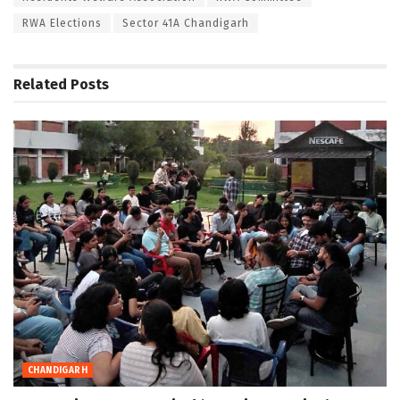
RWA Elections
Sector 41A Chandigarh
Related
Posts
CHANDIGARH