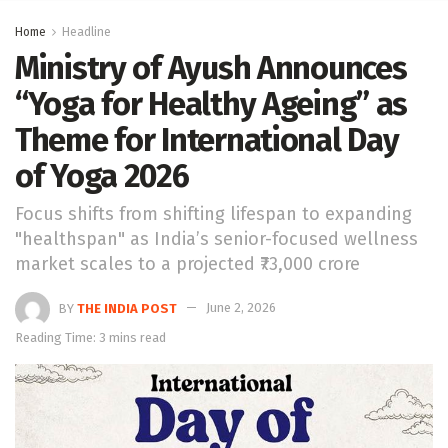
Home
Headline
Ministry of Ayush Announces
“Yoga for Healthy Ageing” as
Theme for International Day
of Yoga 2026
Focus shifts from shifting lifespan to expanding
"healthspan" as India’s senior-focused wellness
market scales to a projected ₹73,000 crore
BY
THE INDIA POST
June 2, 2026
Reading Time: 3 mins read