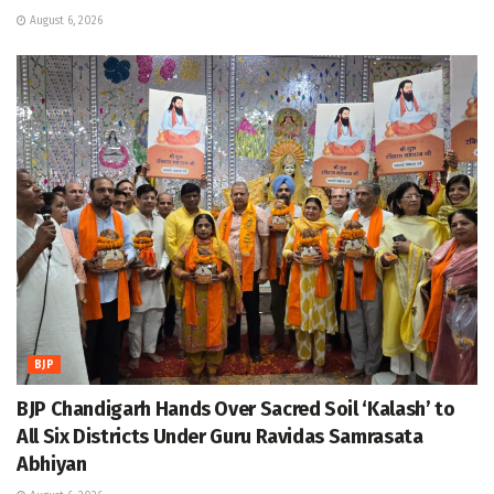
August 6, 2026
BJP
BJP Chandigarh Hands Over Sacred Soil ‘Kalash’ to
All Six Districts Under Guru Ravidas Samrasata
Abhiyan